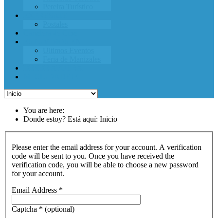
Pereira Turístico
EXPRESATE
Postales
Cartelera de Cine
ESTUVIMOS EN
Ultimos Eventos
Feria de Manizales
DESDE AFUERA
MI CIUDADEJE
You are here:
Donde estoy? Está aquí: Inicio
Please enter the email address for your account. A verification
code will be sent to you. Once you have received the
verification code, you will be able to choose a new password
for your account.
Email Address
*
Captcha
*
(optional)