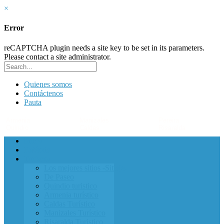
×
Error
reCAPTCHA plugin needs a site key to be set in its parameters.
Please contact a site administrator.
Quienes somos
Contáctenos
Pauta
Armenia
Manizales
Pereira
Quindío
Caldas
Risaralda
Inicio
Entérate
Turismo
Los mejores sitios -Sitieje-
De Paseo
Quindio turistico
Armenia turístico
Caldas Turístico
Manizales Turístico
Risaralda Turistico