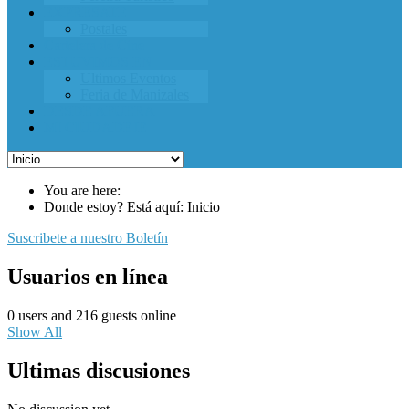
EXPRESATE
Postales
Cartelera de Cine
ESTUVIMOS EN
Ultimos Eventos
Feria de Manizales
DESDE AFUERA
MI CIUDADEJE
You are here:
Donde estoy? Está aquí: Inicio
Suscribete a nuestro Boletín
Usuarios en línea
0 users and 216 guests online
Show All
Ultimas discusiones