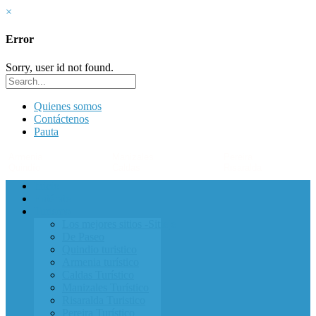
×
Error
Sorry, user id not found.
Quienes somos
Contáctenos
Pauta
Armenia
Manizales
Pereira
Quindío
Caldas
Risaralda
Inicio
Entérate
Turismo
Los mejores sitios -Sitieje-
De Paseo
Quindio turistico
Armenia turístico
Caldas Turístico
Manizales Turístico
Risaralda Turistico
Pereira Turístico